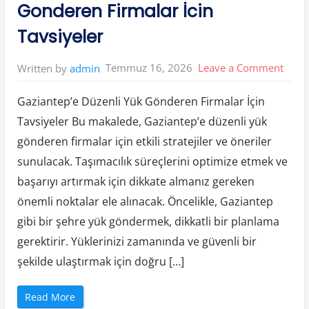
i
Gonderen Firmalar İcin
a
n
t
Tavsiyeler
e
p
A
m
on
Temmuz 16, 2026
Leave a Comment
Written by
admin
b
a
Gazi
r
H
Gaziantep’e Düzenli Yük Gönderen Firmalar İçin
Duzen
i
z
Tavsiyeler Bu makalede, Gaziantep’e düzenli yük
Yuk
m
e
gönderen firmalar için etkili stratejiler ve öneriler
Gond
t
l
sunulacak. Taşımacılık süreçlerini optimize etmek ve
e
Firma
r
i
başarıyı artırmak için dikkate almanız gereken
İcin
”
önemli noktalar ele alınacak. Öncelikle, Gaziantep
Tavsi
gibi bir şehre yük göndermek, dikkatli bir planlama
gerektirir. Yüklerinizi zamanında ve güvenli bir
şekilde ulaştırmak için doğru […]
“
Read More
G