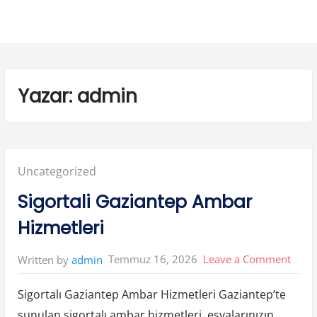
Yazar:
admin
Posted
Uncategorized
in:
Sigortali Gaziantep Ambar
Hizmetleri
on
Temmuz 16, 2026
Leave a Comment
Written by
admin
Sigort
Sigortalı Gaziantep Ambar Hizmetleri Gaziantep’te
Gazia
sunulan sigortalı ambar hizmetleri, eşyalarınızın