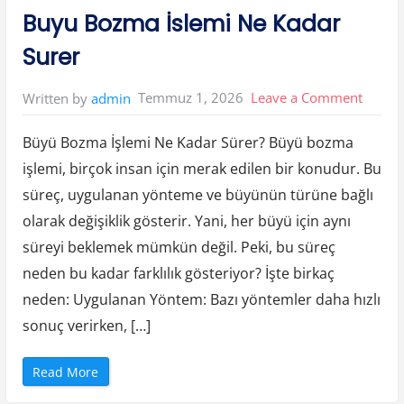
o
in:
Buyu Bozma İslemi Ne Kadar
r
u
m
Surer
l
a
r
ı
on
Temmuz 1, 2026
Leave a Comment
Written by
admin
”
Buyu
Büyü Bozma İşlemi Ne Kadar Sürer? Büyü bozma
Bozm
işlemi, birçok insan için merak edilen bir konudur. Bu
İslemi
süreç, uygulanan yönteme ve büyünün türüne bağlı
Ne
olarak değişiklik gösterir. Yani, her büyü için aynı
Kadar
süreyi beklemek mümkün değil. Peki, bu süreç
Surer
neden bu kadar farklılık gösteriyor? İşte birkaç
neden: Uygulanan Yöntem: Bazı yöntemler daha hızlı
sonuç verirken, […]
“
Read More
B
u