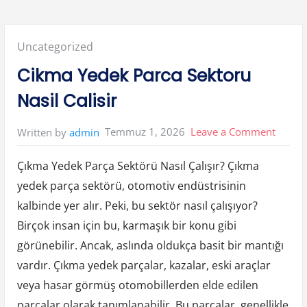
y
u
B
o
z
Posted
Uncategorized
m
a
İ
in:
Cikma Yedek Parca Sektoru
s
l
e
Nasil Calisir
m
i
N
e
on
Temmuz 1, 2026
Leave a Comment
Written by
admin
K
a
Cikma
d
a
Çıkma Yedek Parça Sektörü Nasıl Çalışır? Çıkma
Yedek
r
S
yedek parça sektörü, otomotiv endüstrisinin
Parca
u
r
kalbinde yer alır. Peki, bu sektör nasıl çalışıyor?
e
Sektor
r
”
Birçok insan için bu, karmaşık bir konu gibi
Nasil
görünebilir. Ancak, aslında oldukça basit bir mantığı
Calisir
vardır. Çıkma yedek parçalar, kazalar, eski araçlar
veya hasar görmüş otomobillerden elde edilen
parçalar olarak tanımlanabilir. Bu parçalar, genellikle