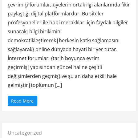
çevrimiçi forumlar, üyelerin ortak ilgi alanlarında fikir
paylaştığı dijital platformlardur. Bu siteler
profesyoneller ile hobi meraklıları için faydalı bilgiler
sunarak|bilgi birikimini
demokratikleştirerek|herkesin katkı sağlamasını
sağlayarak} online dünyada hayati bir yer tutar.
İnternet forumları {tarih boyunca evrim
geçirmiş|yapısından güncel haline çeşitli
değişimlerden geçmiş} ve şu an daha etkili hale
gelmiştir|toplumun […]
“
Read More
i
n
t
e
r
n
e
Posted
Uncategorized
t
f