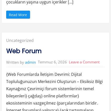
r
çocukların yaşına uygun içerikler […]
İ
c
i
n
“
Read More
T
C
a
o
v
c
s
u
i
k
y
l
e
a
l
Posted
Uncategorized
r
e
İ
r
c
in:
”
Web Forum
i
n
A
n
on
Temmuz 6, 2026
Leave a Comment
Written by
admin
i
m
Web
e
O
{Web Forumlarda İletişim Devrimi: Dijital
Forum
n
e
Topluluğunuzun Merkezini Oluşturun – Eksiksiz Bilgi
r
i
Kaynağınız Çevrimiçi forum sistemlerinin temel
l
e
r
bileşenleri} çağdaş} online platformlar}
i
”
ekosisteminin vazgeçilmez {parçalarından biridir.
İnternet forumları} yalnızca} {açık tartışmaların