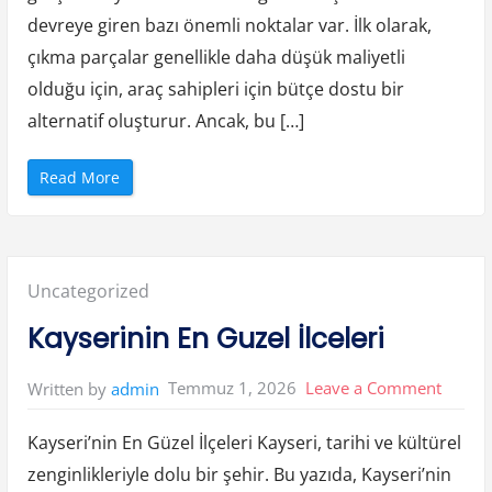
a
l
devreye giren bazı önemli noktalar var. İlk olarak,
Tasarr
i
s
çıkma parçalar genellikle daha düşük maliyetli
Saglan
i
r
olduğu için, araç sahipleri için bütçe dostu bir
Mi
”
alternatif oluşturur. Ancak, bu […]
“
Read More
C
i
k
m
a
Y
e
Posted
Uncategorized
d
e
k
in:
Kayserinin En Guzel İlceleri
P
a
r
c
on
Temmuz 1, 2026
Leave a Comment
Written by
admin
a
İ
Kayser
l
e
Kayseri’nin En Güzel İlçeleri Kayseri, tarihi ve kültürel
En
Y
a
zenginlikleriyle dolu bir şehir. Bu yazıda, Kayseri’nin
k
Guzel
i