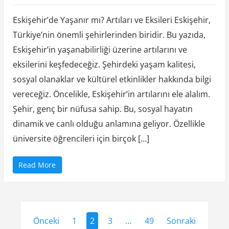
l
Eskise
c
e
Eskişehir’de Yaşanır mı? Artıları ve Eksileri Eskişehir,
Yasani
l
e
Türkiye’nin önemli şehirlerinden biridir. Bu yazıda,
Mi
r
i
Eskişehir’in yaşanabilirliği üzerine artılarını ve
”
Artilari
eksilerini keşfedeceğiz. Şehirdeki yaşam kalitesi,
Ve
sosyal olanaklar ve kültürel etkinlikler hakkında bilgi
Eksiler
vereceğiz. Öncelikle, Eskişehir’in artılarını ele alalım.
Şehir, genç bir nüfusa sahip. Bu, sosyal hayatın
dinamik ve canlı olduğu anlamına geliyor. Özellikle
üniversite öğrencileri için birçok […]
“
Read More
E
s
k
i
s
e
Y
h
i
Önceki
1
2
3
…
49
Sonraki
r
a