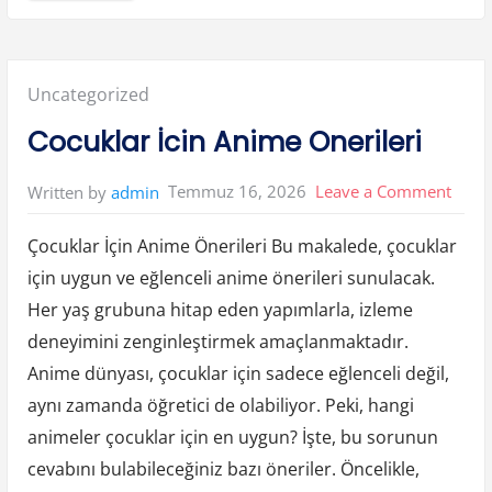
a
z
i
a
n
t
Posted
Uncategorized
e
p
e
in:
Cocuklar İcin Anime Onerileri
D
u
z
e
on
Temmuz 16, 2026
Leave a Comment
Written by
admin
n
l
Cocuk
i
Y
Çocuklar İçin Anime Önerileri Bu makalede, çocuklar
İcin
u
k
için uygun ve eğlenceli anime önerileri sunulacak.
G
Anim
o
Her yaş grubuna hitap eden yapımlarla, izleme
n
Oneri
d
e
deneyimini zenginleştirmek amaçlanmaktadır.
r
e
Anime dünyası, çocuklar için sadece eğlenceli değil,
n
F
aynı zamanda öğretici de olabiliyor. Peki, hangi
i
r
animeler çocuklar için en uygun? İşte, bu sorunun
m
a
l
cevabını bulabileceğiniz bazı öneriler. Öncelikle,
a