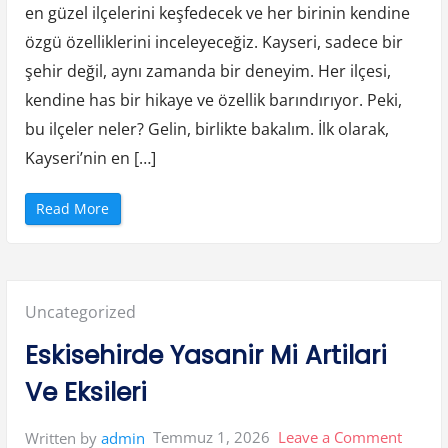
en güzel ilçelerini keşfedecek ve her birinin kendine
t
İlceleri
T
a
özgü özelliklerini inceleyeceğiz. Kayseri, sadece bir
s
a
şehir değil, aynı zamanda bir deneyim. Her ilçesi,
r
r
kendine has bir hikaye ve özellik barındırıyor. Peki,
u
f
bu ilçeler neler? Gelin, birlikte bakalım. İlk olarak,
u
S
a
Kayseri’nin en […]
g
l
a
n
“
Read More
i
K
r
a
M
y
i
s
”
e
r
i
Posted
Uncategorized
n
i
n
in:
Eskisehirde Yasanir Mi Artilari
E
n
G
Ve Eksileri
u
z
e
l
on
Temmuz 1, 2026
Leave a Comment
Written by
admin
İ