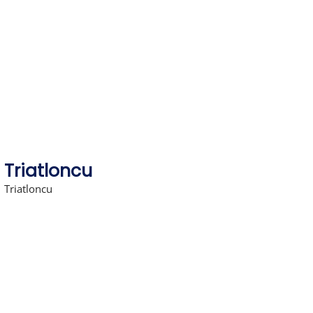
Skip
to
content
Triatloncu
Triatloncu