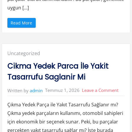
uygun […]
“
Read More
C
i
k
m
a
Y
e
Posted
Uncategorized
d
e
k
in:
Cikma Yedek Parca İle Yakit
P
a
r
Tasarrufu Saglanir Mi
c
a
S
e
on
Temmuz 1, 2026
Leave a Comment
Written by
admin
k
t
Cikma
o
r
Çıkma Yedek Parça ile Yakıt Tasarrufu Sağlanır mı?
Yedek
u
N
Çıkma yedek parçaların kullanımı, otomobil sahipleri
Parca
a
s
için ekonomik bir seçenek sunar. Peki, bu parçalar
i
İle
l
C
gerçekten yakıt tasarrufu sağlar mı? İşte burada
Yakit