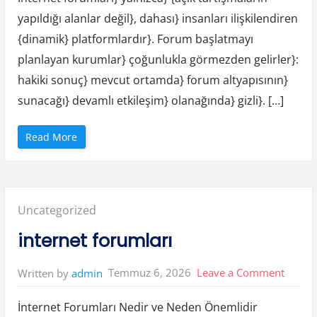
yapıldığı alanlar değil}, dahası} insanları ilişkilendiren
{dinamik} platformlardır}. Forum başlatmayı
planlayan kurumlar} çoğunlukla görmezden gelirler}:
hakiki sonuç} mevcut ortamda} forum altyapısının}
sunacağı} devamlı etkileşim} olanağında} gizli}. […]
“
Read More
W
e
b
F
o
r
u
Posted
Uncategorized
m
”
in:
internet forumları
on
Temmuz 6, 2026
Leave a Comment
Written by
admin
interne
İnternet Forumları Nedir ve Neden Önemlidir
foruml