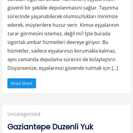
Amba
güvenli bir şekilde depolanmasını sağlar. Taşınma
Hizme
sürecinde yaşanabilecek olumsuzlukları minimize
ederek, müşterilere huzur verir. Kimse eşyalarının
zarar görmesini istemez, değil mi? İşte burada
sigortalı ambar hizmetleri devreye giriyor. Bu
hizmetler, sadece eşyalarınızı korumakla kalmaz,
aynı zamanda depolama sürecini de kolaylaştırır.
Düşünsenize, eşyalarınızı güvende tutmak için […]
“
Read More
S
i
g
o
r
t
a
Posted
Uncategorized
l
i
G
in:
Gaziantepe Duzenli Yuk
a
z