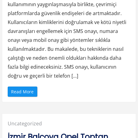
kullanımının yaygınlaşmasıyla birlikte, çevrimiçi
platformlarda güvenlik endişeleri de artmaktadır.
Kullanıcıların kimliklerini doğrulamak ve kötü niyetli
davranışları engellemek için SMS onayı, numara
onayı veya mobil onay gibi yöntemler sıklıkla
kullanılmaktadır. Bu makalede, bu tekniklerin nasıl
çalıştığı ve neden önemli oldukları hakkında daha
fazla bilgi edineceksiniz. SMS onayı, kullanıcının
doğru ve geçerli bir telefon […]
“
Read More
S
M
S
O
n
a
y
Posted
Uncategorized
–
N
u
in:
İzmir Balçova Opel Toptan
m