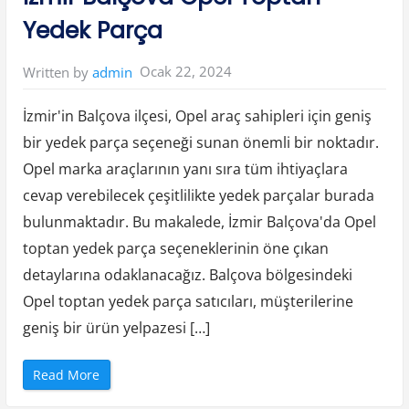
a
r
Yedek Parça
a
O
n
a
Ocak 22, 2024
Written by
admin
y
–
M
o
İzmir'in Balçova ilçesi, Opel araç sahipleri için geniş
b
i
bir yedek parça seçeneği sunan önemli bir noktadır.
l
O
Opel marka araçlarının yanı sıra tüm ihtiyaçlara
n
a
y
cevap verebilecek çeşitlilikte yedek parçalar burada
”
bulunmaktadır. Bu makalede, İzmir Balçova'da Opel
toptan yedek parça seçeneklerinin öne çıkan
detaylarına odaklanacağız. Balçova bölgesindeki
Opel toptan yedek parça satıcıları, müşterilerine
geniş bir ürün yelpazesi […]
“
Read More
İ
z