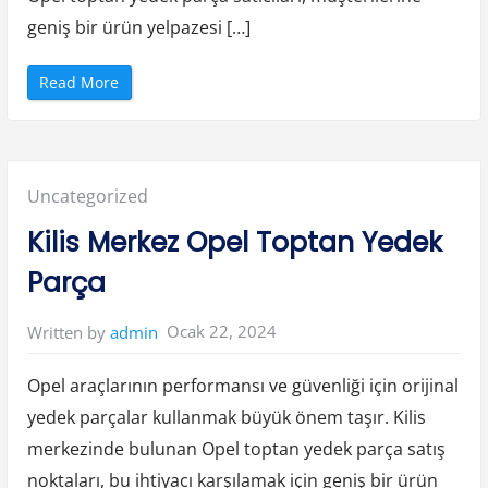
geniş bir ürün yelpazesi […]
“
Read More
İ
z
m
i
r
B
a
Posted
Uncategorized
l
ç
o
in:
Kilis Merkez Opel Toptan Yedek
v
a
O
Parça
p
e
l
T
Ocak 22, 2024
Written by
admin
o
p
t
a
Opel araçlarının performansı ve güvenliği için orijinal
n
Y
yedek parçalar kullanmak büyük önem taşır. Kilis
e
d
merkezinde bulunan Opel toptan yedek parça satış
e
k
P
noktaları, bu ihtiyacı karşılamak için geniş bir ürün