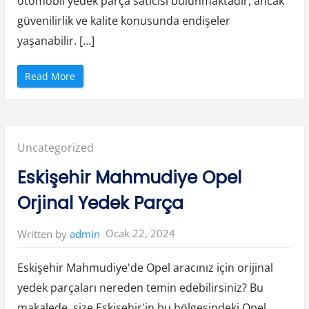
otomobil yedek parça satıcısı bulunmaktadır, ancak
l
a
güvenilirlik ve kalite konusunda endişeler
r
ı
yaşanabilir. […]
”
“
Read More
H
a
t
a
y
K
ı
Posted
Uncategorized
r
ı
k
in:
Eskişehir Mahmudiye Opel
h
a
n
Orjinal Yedek Parça
O
r
j
i
Ocak 22, 2024
Written by
admin
n
a
l
O
Eskişehir Mahmudiye'de Opel aracınız için orijinal
p
e
yedek parçaları nereden temin edebilirsiniz? Bu
l
P
makalede, size Eskişehir'in bu bölgesindeki Opel
a