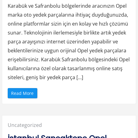
a
n
Karabük ve Safranbolu bölgelerinde aracınızın Opel
Y
e
marka oto yedek parçalarına ihtiyaç duyduğunuzda,
d
e
online platformlar sizin için en kolay ve hızlı çözümü
k
P
a
sunar. Teknolojinin ilerlemesiyle birlikte artık yedek
r
ç
parça arayışınızı internet üzerinden yapabilir ve
a
”
beklentilerinize uygun orijinal Opel yedek parçalara
erişebilirsiniz. Karabük Safranbolu bölgesindeki Opel
kullanıcılarına özel olarak tasarlanmış online satış
siteleri, geniş bir yedek parça […]
“
Read More
K
a
r
a
b
ü
k
Posted
Uncategorized
S
a
f
in:
r