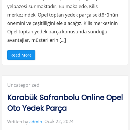
a
r
yelpazesi sunmaktadır. Bu makalede, Kilis
ç
a
merkezindeki Opel toptan yedek parça sektörünün
”
önemini ve çeşitliliğini ele alacağız. Kilis merkezinin
Opel toptan yedek parça konusunda sunduğu
avantajlar, müşterilerin […]
“
Read More
K
i
l
i
s
M
e
Posted
Uncategorized
r
k
e
in:
Karabük Safranbolu Online Opel
z
O
p
Oto Yedek Parça
e
l
T
o
Ocak 22, 2024
Written by
admin
p
t