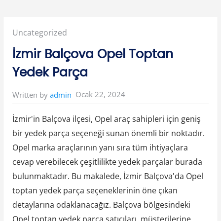
m
i
r
B
a
Posted
Uncategorized
l
ç
o
in:
İzmir Balçova Opel Toptan
v
a
O
Yedek Parça
p
e
l
T
Ocak 22, 2024
Written by
admin
o
p
t
a
İzmir'in Balçova ilçesi, Opel araç sahipleri için geniş
n
Y
bir yedek parça seçeneği sunan önemli bir noktadır.
e
d
Opel marka araçlarının yanı sıra tüm ihtiyaçlara
e
k
P
cevap verebilecek çeşitlilikte yedek parçalar burada
a
r
bulunmaktadır. Bu makalede, İzmir Balçova'da Opel
ç
a
toptan yedek parça seçeneklerinin öne çıkan
”
detaylarına odaklanacağız. Balçova bölgesindeki
Opel toptan yedek parça satıcıları, müşterilerine