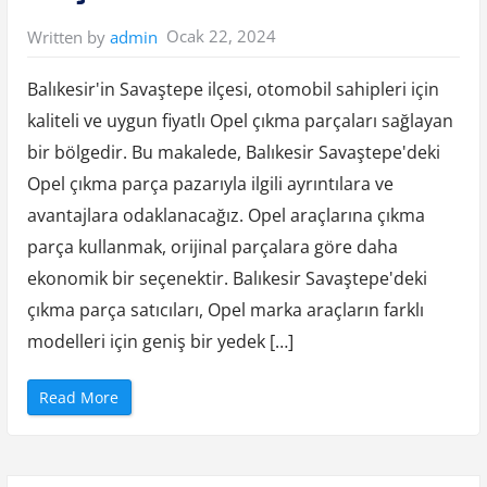
i
y
Ocak 22, 2024
Written by
admin
e
O
p
e
Balıkesir'in Savaştepe ilçesi, otomobil sahipleri için
l
O
kaliteli ve uygun fiyatlı Opel çıkma parçaları sağlayan
r
j
bir bölgedir. Bu makalede, Balıkesir Savaştepe'deki
i
n
a
Opel çıkma parça pazarıyla ilgili ayrıntılara ve
l
Y
avantajlara odaklanacağız. Opel araçlarına çıkma
e
d
parça kullanmak, orijinal parçalara göre daha
e
k
ekonomik bir seçenektir. Balıkesir Savaştepe'deki
P
a
çıkma parça satıcıları, Opel marka araçların farklı
r
ç
a
modelleri için geniş bir yedek […]
”
“
Read More
B
a
l
ı
k
e