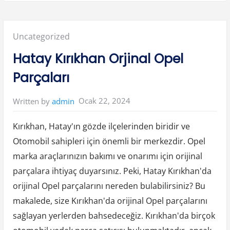
t
a
n
b
u
Posted
Uncategorized
l
S
a
in:
Hatay Kırıkhan Orjinal Opel
n
c
a
Parçaları
k
t
e
p
Ocak 22, 2024
Written by
admin
e
O
p
e
Kırıkhan, Hatay'ın gözde ilçelerinden biridir ve
l
Y
Otomobil sahipleri için önemli bir merkezdir. Opel
e
d
marka araçlarınızın bakımı ve onarımı için orijinal
e
k
P
parçalara ihtiyaç duyarsınız. Peki, Hatay Kırıkhan'da
a
r
orijinal Opel parçalarını nereden bulabilirsiniz? Bu
ç
a
makalede, size Kırıkhan'da orijinal Opel parçalarını
F
i
sağlayan yerlerden bahsedeceğiz. Kırıkhan'da birçok
y
a
t