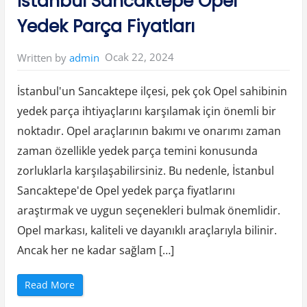
İstanbul Sancaktepe Opel
a
n
Yedek Parça Fiyatları
b
o
l
u
Ocak 22, 2024
Written by
admin
O
n
l
i
İstanbul'un Sancaktepe ilçesi, pek çok Opel sahibinin
n
e
yedek parça ihtiyaçlarını karşılamak için önemli bir
O
p
noktadır. Opel araçlarının bakımı ve onarımı zaman
e
l
O
zaman özellikle yedek parça temini konusunda
t
o
zorluklarla karşılaşabilirsiniz. Bu nedenle, İstanbul
Y
e
Sancaktepe'de Opel yedek parça fiyatlarını
d
e
araştırmak ve uygun seçenekleri bulmak önemlidir.
k
P
Opel markası, kaliteli ve dayanıklı araçlarıyla bilinir.
a
r
ç
Ancak her ne kadar sağlam […]
a
”
“
Read More
İ
s