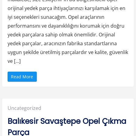
r
ç
orijinal yedek parça ihtiyaçlarınızı karşılamak için en
a
l
iyi seçenekleri sunacağım. Opel araçlarının
a
r
performansını ve dayanıklılığını korumak için doğru
ı
”
yedek parçalara sahip olmak önemlidir. Orijinal
yedek parçalar, aracınızın fabrika standartlarına
uygun şekilde üretilmiş parçalardır ve kalite, güvenlik
ve […]
“
Read More
E
s
k
i
ş
e
h
Posted
Uncategorized
i
r
M
in:
Balıkesir Savaştepe Opel Çıkma
a
h
m
Parça
u
d