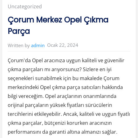
s
Posted
Uncategorized
i
r
S
in:
Çorum Merkez Opel Çıkma
a
v
a
Parça
ş
t
e
p
Ocak 22, 2024
Written by
admin
e
O
p
e
Çorum'da Opel aracınıza uygun kaliteli ve güvenilir
l
Ç
çıkma parçaları mı arıyorsunuz? Sizlere en iyi
ı
k
seçenekleri sunabilmek için bu makalede Çorum
m
a
P
merkezindeki Opel çıkma parça satıcıları hakkında
a
r
bilgi vereceğim. Opel araçlarının onarımlarında
ç
a
orijinal parçaların yüksek fiyatları sürücülerin
”
tercihlerini etkileyebilir. Ancak, kaliteli ve uygun fiyatlı
çıkma parçalar, bütçenizi korurken aracınızın
performansını da garanti altına almanızı sağlar.