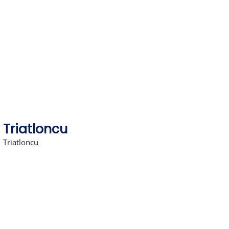
Skip
to
content
Triatloncu
Triatloncu