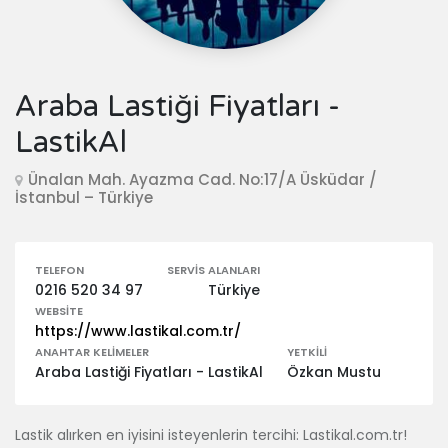
Araba Lastiği Fiyatları -
LastikAl
Ünalan Mah. Ayazma Cad. No:17/A Üsküdar /
İstanbul – Türkiye
TELEFON
SERVIS ALANLARI
0216 520 34 97
Türkiye
WEBSITE
https://www.lastikal.com.tr/
ANAHTAR KELIMELER
YETKILI
Araba Lastiği Fiyatları - LastikAl
Özkan Mustu
Lastik alırken en iyisini isteyenlerin tercihi: Lastikal.com.tr!