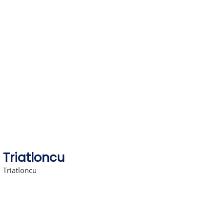
Skip
to
content
Triatloncu
Triatloncu