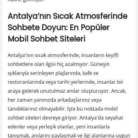
Antalya’nın Sıcak Atmosferinde
Sohbete Doyun: En Popüler
Mobil Sohbet Siteleri
Antalya'nın sıcak atmosferinde, insanların keyifli
sohbetlere olan ilgisi hiç azalmıyor. Güneşin
ışıklarıyla serinleyen plajlarında, kafe ve
restoranlarında veya tarihi yerlerinde, insanlar bir
araya gelerek unutulmaz anılar oluşturuyor. Ancak,
her zaman yanınızda arkadaşlarınız veya
tanıdıklarınız olmayabilir. İşte bu noktada mobil
sohbet siteleri devreye giriyor. Antalya'da seyahat
edenler veya yerleşik olanlar, yeni insanlarla
tanışmak, anılarını paylaşmak ve ilgi alanlarına uygun