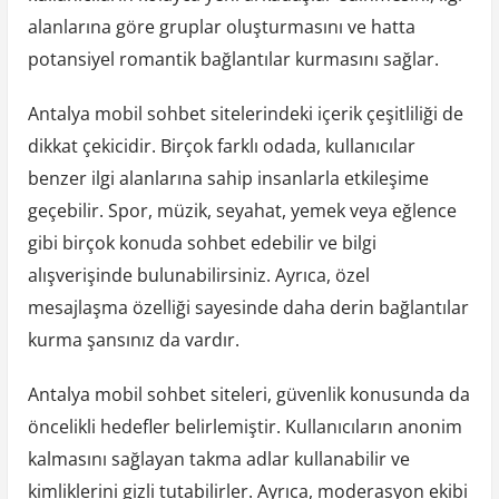
alanlarına göre gruplar oluşturmasını ve hatta
potansiyel romantik bağlantılar kurmasını sağlar.
Antalya mobil sohbet sitelerindeki içerik çeşitliliği de
dikkat çekicidir. Birçok farklı odada, kullanıcılar
benzer ilgi alanlarına sahip insanlarla etkileşime
geçebilir. Spor, müzik, seyahat, yemek veya eğlence
gibi birçok konuda sohbet edebilir ve bilgi
alışverişinde bulunabilirsiniz. Ayrıca, özel
mesajlaşma özelliği sayesinde daha derin bağlantılar
kurma şansınız da vardır.
Antalya mobil sohbet siteleri, güvenlik konusunda da
öncelikli hedefler belirlemiştir. Kullanıcıların anonim
kalmasını sağlayan takma adlar kullanabilir ve
kimliklerini gizli tutabilirler. Ayrıca, moderasyon ekibi