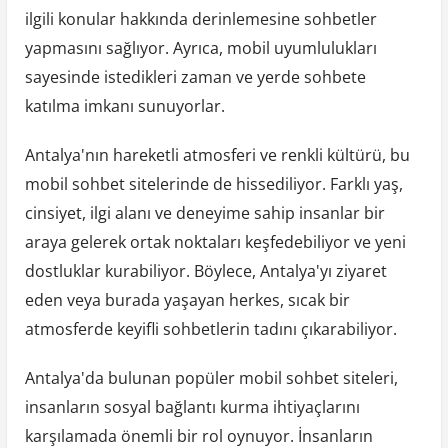
ilgili konular hakkında derinlemesine sohbetler
yapmasını sağlıyor. Ayrıca, mobil uyumlulukları
sayesinde istedikleri zaman ve yerde sohbete
katılma imkanı sunuyorlar.
Antalya'nın hareketli atmosferi ve renkli kültürü, bu
mobil sohbet sitelerinde de hissediliyor. Farklı yaş,
cinsiyet, ilgi alanı ve deneyime sahip insanlar bir
araya gelerek ortak noktaları keşfedebiliyor ve yeni
dostluklar kurabiliyor. Böylece, Antalya'yı ziyaret
eden veya burada yaşayan herkes, sıcak bir
atmosferde keyifli sohbetlerin tadını çıkarabiliyor.
Antalya'da bulunan popüler mobil sohbet siteleri,
insanların sosyal bağlantı kurma ihtiyaçlarını
karşılamada önemli bir rol oynuyor. İnsanların