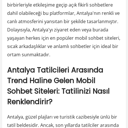
birbirleriyle etkileşime geçip açık fikirli sohbetlere
dahil olabileceği bu platformlar, Antalya'nın renkli ve
canlı atmosferini yansıtan bir şekilde tasarlanmıştır.
Dolayısıyla, Antalya'yı ziyaret eden veya burada
yaşayan herkes için en popüler mobil sohbet siteleri,
sıcak arkadaşlıklar ve anlamlı sohbetler için ideal bir
ortam sunmaktadır.
Antalya Tatilcileri Arasında
Trend Haline Gelen Mobil
Sohbet Siteleri: Tatilinizi Nasıl
Renklendirir?
Antalya, güzel plajları ve turistik cazibesiyle ünlü bir
tatil beldesidir. Ancak, son yıllarda tatilciler arasında