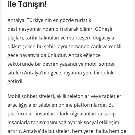
ile Tanışın!
Antalya, Türkiye'nin en gözde turistik
destinasyonlarından biri olarak bilinir. Güneşli
plajları, tarihi kalıntıları ve muhteşem doğasıyla
dikkat çeken bu şehir, aynı zamanda canlı ve renkli
gece hayatıyla da ünlüdür. Ancak eğlence
sektöründe bir devrim yaşandı ve mobil sohbet
siteleri Antalya'nın gece hayatına yeni bir soluk
getirdi.
Mobil sohbet siteleri, akıllı telefonlar veya tabletler
aracılığıyla erişilebilen online platformlardır. Bu
platformlar, insanların farklı ilgi alanlarına sahip
insanlarla tanışmasını sağlayarak sosyal etkileşimi
artırır. Antalya'da bu siteler, hem yerel halka hem de