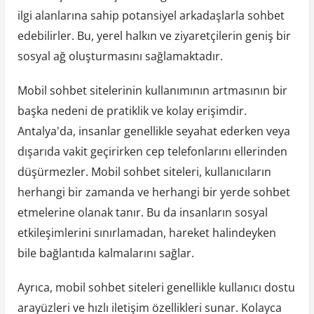
ilgi alanlarına sahip potansiyel arkadaşlarla sohbet
edebilirler. Bu, yerel halkın ve ziyaretçilerin geniş bir
sosyal ağ oluşturmasını sağlamaktadır.
Mobil sohbet sitelerinin kullanımının artmasının bir
başka nedeni de pratiklik ve kolay erişimdir.
Antalya'da, insanlar genellikle seyahat ederken veya
dışarıda vakit geçirirken cep telefonlarını ellerinden
düşürmezler. Mobil sohbet siteleri, kullanıcıların
herhangi bir zamanda ve herhangi bir yerde sohbet
etmelerine olanak tanır. Bu da insanların sosyal
etkileşimlerini sınırlamadan, hareket halindeyken
bile bağlantıda kalmalarını sağlar.
Ayrıca, mobil sohbet siteleri genellikle kullanıcı dostu
arayüzleri ve hızlı iletişim özellikleri sunar. Kolayca