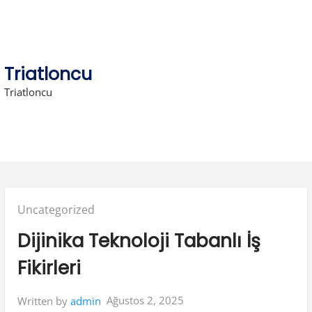
Skip
to
content
Triatloncu
Triatloncu
Posted
Uncategorized
in:
Dijinika Teknoloji Tabanlı İş
Fikirleri
Ağustos 2, 2025
Written by
admin