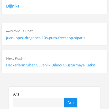
Dijinika
Y
P
Previous Post
a
r
juan-lopez-dragones-10s-puro-freeshop-siparis
z
e
v
ı
i
N
Next Post
g
o
e
Hackerların Siber Güvenlik Bilinci Oluşturmaya Katkısı
e
u
x
s
t
z
p
p
i
o
o
Ara
n
s
s
Ara
t
t
m