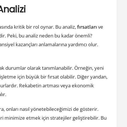
Firsat
nalizi
Ve
Tehdit
sında kritik bir rol oynar. Bu analiz,
fırsatları
ve
Analizi
dir. Peki, bu analiz neden bu kadar önemli?
tansiyel kazançları anlamalarına yardımcı olur.
ak durumlar olarak tanımlanabilir. Örneğin, yeni
 işletme için büyük bir fırsat olabilir. Diğer yandan,
unsurlardır. Rekabetin artması veya ekonomik
lır.
a, onları nasıl yönetebileceğimizi de gösterir.
i minimize etmek için stratejiler geliştirebilir. Bu