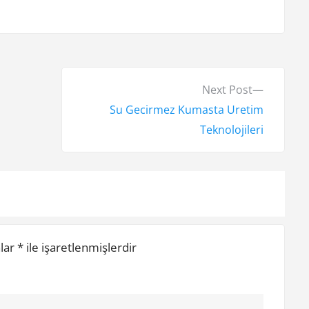
N
Next Post
e
Su Gecirmez Kumasta Uretim
x
Teknolojileri
t
p
o
s
t
nlar
*
ile işaretlenmişlerdir
: