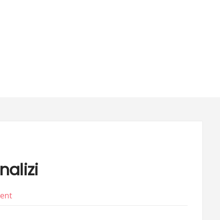
nalizi
on
ent
Dofrb