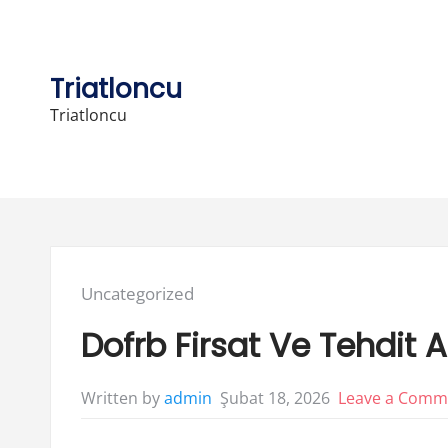
Skip
to
content
Triatloncu
Triatloncu
Posted
Uncategorized
in:
Dofrb Firsat Ve Tehdit A
Şubat 18, 2026
Leave a Comm
Written by
admin