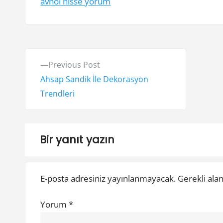
avhol hisse yorum
Y
P
Previous Post
a
r
Ahsap Sandik İle Dekorasyon
e
Trendleri
z
v
ı
i
o
g
Bir yanıt yazın
u
e
s
E-posta adresiniz yayınlanmayacak.
Gerekli ala
z
p
o
i
Yorum
*
s
t