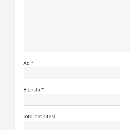
n
:
m
e
s
i
Ad
*
E-posta
*
İnternet sitesi