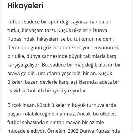
Hikayeleri
Futbol, sadece bir spor değil, aynı zamanda bir
tutku, bir yaşam tarzı. Küçük ülkelerin Dünya
Kupası’ndaki hikayeleri ise bu tutkunun ne denli
derin olduğunu gözler önüne seriyor. Düşünün ki,
bir ülke, dünya sahnesinde büyük takımlarla karşı
karşıya geliyor. Bu, sadece bir maç değil; ulusun bir
araya geldiği, umutların yeşerdiği bir an. Küçük
ülkeler, bazen devlerle karşılaştıklarında, adeta bir
David ve Goliath hikayesi yazıyorlar.
Birçok insan, küçük ülkelerin büyük turnuvalarda
başarılı olabileceğine inanmaz. Ancak, bu ülkeler,
futbol sahasında sınır tanımayan bir azimle
mücadele ediyor. Örneğin, 2002 Dünya Kupası’nda