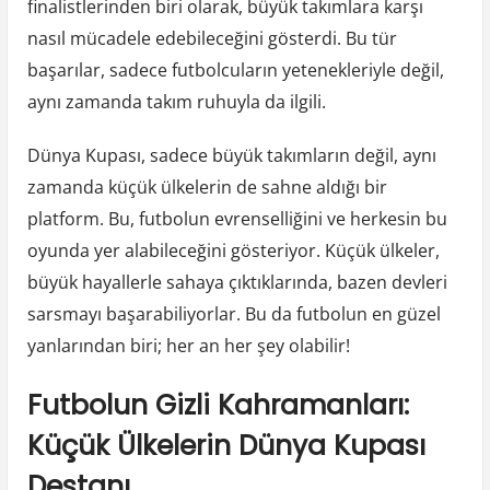
finalistlerinden biri olarak, büyük takımlara karşı
nasıl mücadele edebileceğini gösterdi. Bu tür
başarılar, sadece futbolcuların yetenekleriyle değil,
aynı zamanda takım ruhuyla da ilgili.
Dünya Kupası, sadece büyük takımların değil, aynı
zamanda küçük ülkelerin de sahne aldığı bir
platform. Bu, futbolun evrenselliğini ve herkesin bu
oyunda yer alabileceğini gösteriyor. Küçük ülkeler,
büyük hayallerle sahaya çıktıklarında, bazen devleri
sarsmayı başarabiliyorlar. Bu da futbolun en güzel
yanlarından biri; her an her şey olabilir!
Futbolun Gizli Kahramanları:
Küçük Ülkelerin Dünya Kupası
Destanı