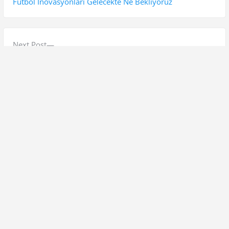
r
Futbol İnovasyonları Gelecekte Ne Bekliyoruz
z
e
v
ı
i
N
Next Post
g
o
e
Slot Makineleri Hakkında Bilmeniz Gereken Her Şey
e
u
x
s
t
z
p
p
i
o
o
Ara
n
s
s
Ara
t
t
m
:
:
e
s
Bedava Youtube Yorum Hilesi
i
Liste