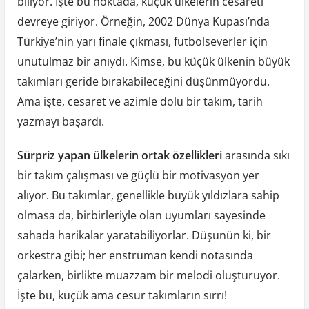
biliyor. İşte bu noktada, küçük ülkelerin cesareti
devreye giriyor. Örneğin, 2002 Dünya Kupası’nda
Türkiye’nin yarı finale çıkması, futbolseverler için
unutulmaz bir anıydı. Kimse, bu küçük ülkenin büyük
takımları geride bırakabileceğini düşünmüyordu.
Ama işte, cesaret ve azimle dolu bir takım, tarih
yazmayı başardı.
Sürpriz yapan ülkelerin ortak özellikleri
arasında sıkı
bir takım çalışması ve güçlü bir motivasyon yer
alıyor. Bu takımlar, genellikle büyük yıldızlara sahip
olmasa da, birbirleriyle olan uyumları sayesinde
sahada harikalar yaratabiliyorlar. Düşünün ki, bir
orkestra gibi; her enstrüman kendi notasında
çalarken, birlikte muazzam bir melodi oluşturuyor.
İşte bu, küçük ama cesur takımların sırrı!