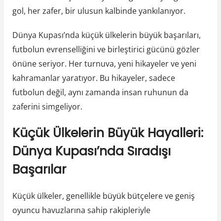
gol, her zafer, bir ulusun kalbinde yankılanıyor.
Dünya Kupası’nda küçük ülkelerin büyük başarıları,
futbolun evrenselliğini ve birleştirici gücünü gözler
önüne seriyor. Her turnuva, yeni hikayeler ve yeni
kahramanlar yaratıyor. Bu hikayeler, sadece
futbolun değil, aynı zamanda insan ruhunun da
zaferini simgeliyor.
Küçük Ülkelerin Büyük Hayalleri:
Dünya Kupası’nda Sıradışı
Başarılar
Küçük ülkeler, genellikle büyük bütçelere ve geniş
oyuncu havuzlarına sahip rakipleriyle