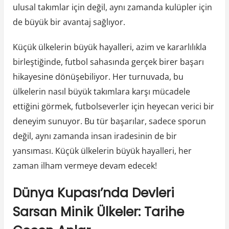
ulusal takımlar için değil, aynı zamanda kulüpler için
de büyük bir avantaj sağlıyor.
Küçük ülkelerin büyük hayalleri, azim ve kararlılıkla
birleştiğinde, futbol sahasında gerçek birer başarı
hikayesine dönüşebiliyor. Her turnuvada, bu
ülkelerin nasıl büyük takımlara karşı mücadele
ettiğini görmek, futbolseverler için heyecan verici bir
deneyim sunuyor. Bu tür başarılar, sadece sporun
değil, aynı zamanda insan iradesinin de bir
yansıması. Küçük ülkelerin büyük hayalleri, her
zaman ilham vermeye devam edecek!
Dünya Kupası’nda Devleri
Sarsan Minik Ülkeler: Tarihe