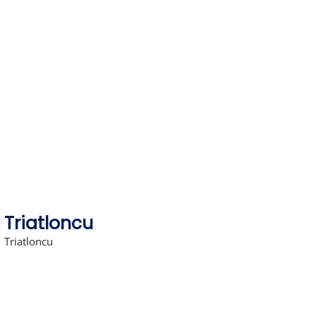
Skip
to
content
Triatloncu
Triatloncu