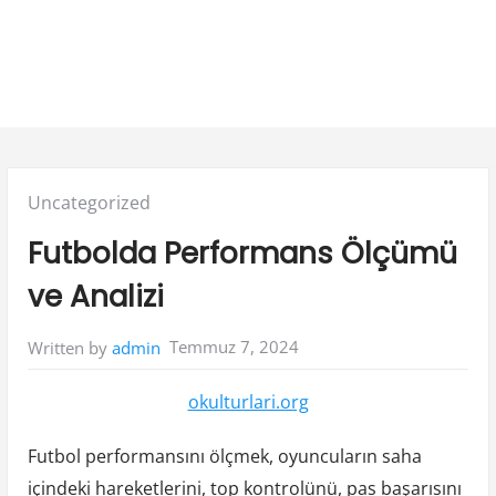
Posted
Uncategorized
in:
Futbolda Performans Ölçümü
ve Analizi
Temmuz 7, 2024
Written by
admin
okulturlari.org
Futbol performansını ölçmek, oyuncuların saha
içindeki hareketlerini, top kontrolünü, pas başarısını