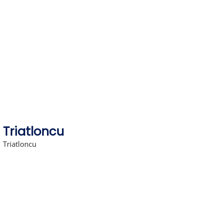
Skip
to
content
Triatloncu
Triatloncu