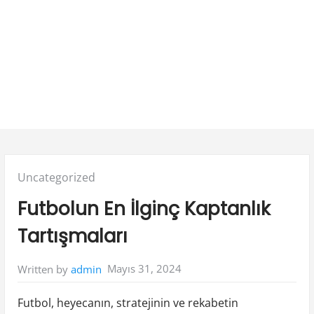
Posted
Uncategorized
in:
Futbolun En İlginç Kaptanlık
Tartışmaları
Mayıs 31, 2024
Written by
admin
Futbol, heyecanın, stratejinin ve rekabetin