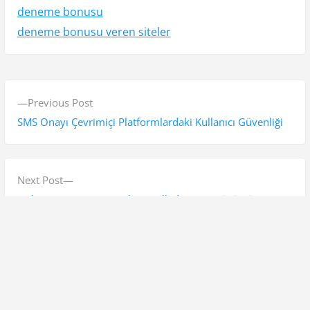
deneme bonusu
deneme bonusu veren siteler
Y
P
Previous Post
a
r
SMS Onayı Çevrimiçi Platformlardaki Kullanıcı Güvenliği
z
e
v
ı
i
N
Next Post
g
o
e
Uplay Pc Is Not Currently Installed Hatası Çözümü
e
u
x
s
t
z
p
p
i
o
o
Ara
n
s
s
Ara