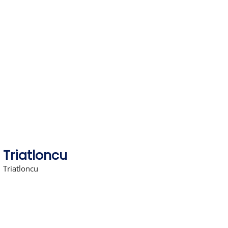
Skip
to
content
Triatloncu
Triatloncu