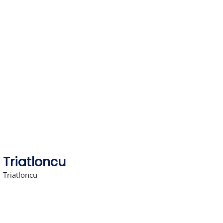
Skip
to
content
Triatloncu
Triatloncu