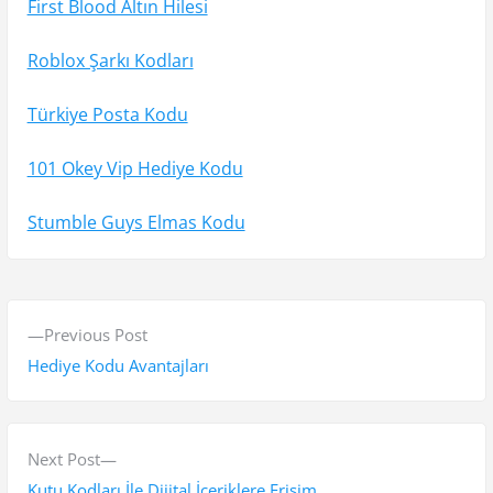
First Blood Altın Hilesi
Roblox Şarkı Kodları
Türkiye Posta Kodu
101 Okey Vip Hediye Kodu
Stumble Guys Elmas Kodu
Y
P
Previous Post
a
r
Hediye Kodu Avantajları
z
e
v
ı
i
N
Next Post
g
o
e
Kutu Kodları İle Dijital İçeriklere Erişim