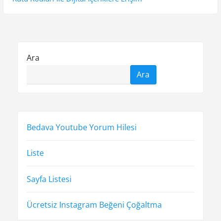
e
u
x
s
t
z
p
p
i
o
o
Ara
n
s
s
Ara
t
t
m
:
:
e
s
Bedava Youtube Yorum Hilesi
i
Liste
Sayfa Listesi
Ücretsiz Instagram Beğeni Çoğaltma