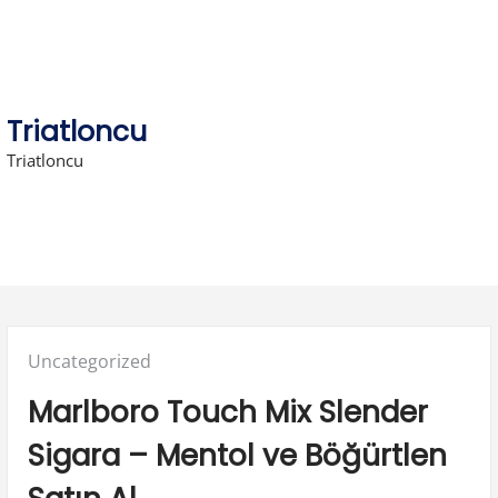
Skip
to
content
Triatloncu
Triatloncu
Posted
Uncategorized
in:
Marlboro Touch Mix Slender
Sigara – Mentol ve Böğürtlen