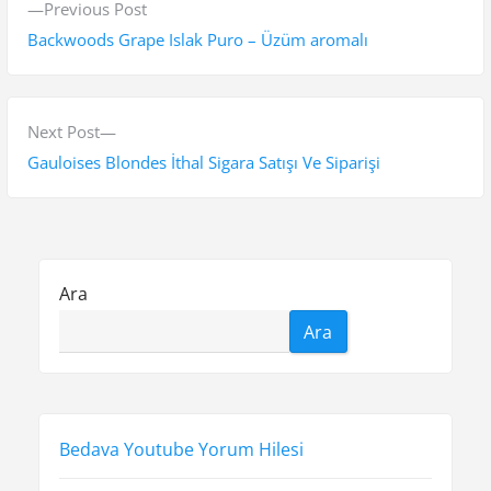
P
Previous Post
a
r
Backwoods Grape Islak Puro – Üzüm aromalı
z
e
v
ı
i
N
Next Post
g
o
e
Gauloises Blondes İthal Sigara Satışı Ve Siparişi
e
u
x
s
t
z
p
p
i
o
o
Ara
n
s
s
Ara
t
t
m
:
:
e
s
Bedava Youtube Yorum Hilesi
i