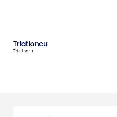
Skip
to
content
Triatloncu
Triatloncu