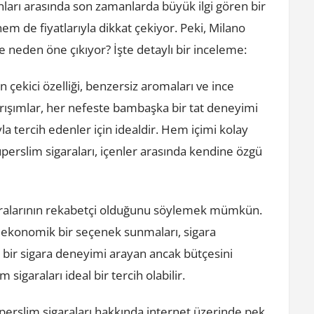
nları arasında son zamanlarda büyük ilgi gören bir
hem de fiyatlarıyla dikkat çekiyor. Peki, Milano
e neden öne çıkıyor? İşte detaylı bir inceleme:
 çekici özelliği, benzersiz aromaları ve ince
karışımlar, her nefeste bambaşka bir tat deneyimi
ıyla tercih edenler için idealdir. Hem içimi kolay
erslim sigaraları, içenler arasında kendine özgü
garalarının rekabetçi olduğunu söylemek mümkün.
 ekonomik bir seçenek sunmaları, sigara
teli bir sigara deneyimi arayan ancak bütçesini
igaraları ideal bir tercih olabilir.
perslim sigaraları hakkında internet üzerinde pek