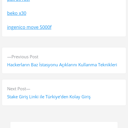
beko x30
ingenico move 5000f
Y
P
Previous Post
a
r
Hackerların Baz İstasyonu Açıklarını Kullanma Teknikleri
z
e
v
ı
i
N
Next Post
g
o
e
Stake Giriş Linki ile Türkiye’den Kolay Giriş
e
u
x
s
t
z
p
p
i