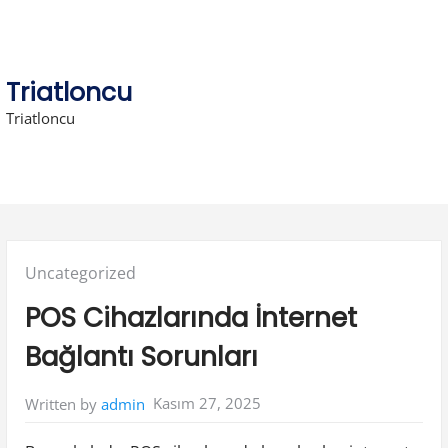
Skip
to
content
Triatloncu
Triatloncu
Posted
Uncategorized
in:
POS Cihazlarında İnternet
Bağlantı Sorunları
Kasım 27, 2025
Written by
admin