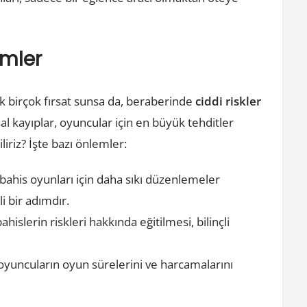
emler
ak birçok fırsat sunsa da, beraberinde
ciddi riskler
al kayıplar, oyuncular için en büyük tehditler
iliriz? İşte bazı önlemler:
ahis oyunları için daha sıkı düzenlemeler
 bir adımdır.
hislerin riskleri hakkında eğitilmesi, bilinçli
 oyuncuların oyun sürelerini ve harcamalarını