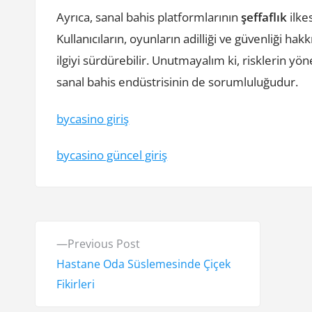
Ayrıca, sanal bahis platformlarının
şeffaflık
ilke
Kullanıcıların, oyunların adilliği ve güvenliği hak
ilgiyi sürdürebilir. Unutmayalım ki, risklerin yö
sanal bahis endüstrisinin de sorumluluğudur.
bycasino giriş
bycasino güncel giriş
Y
P
Previous Post
a
r
Hastane Oda Süslemesinde Çiçek
e
Fikirleri
z
v