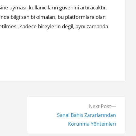
sine uyması, kullanıcıların güvenini artıracaktır.
kında bilgi sahibi olmaları, bu platformlara olan
netilmesi, sadece bireylerin değil, aynı zamanda
N
Next Post
e
Sanal Bahis Zararlarından
x
Korunma Yöntemleri
t