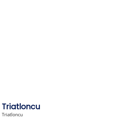
Skip
to
content
Triatloncu
Triatloncu