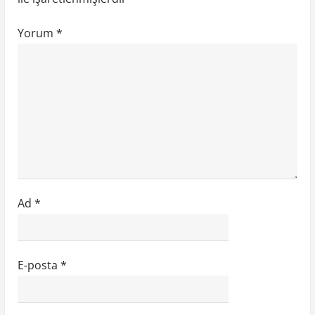
s
i
Yorum
*
Ad
*
E-posta
*