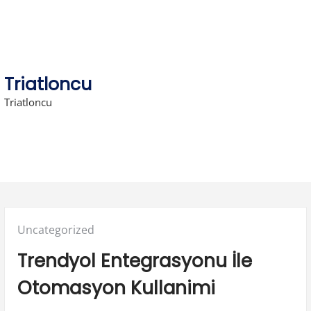
Skip
to
content
Triatloncu
Triatloncu
Posted
Uncategorized
in:
Trendyol Entegrasyonu İle
Otomasyon Kullanimi