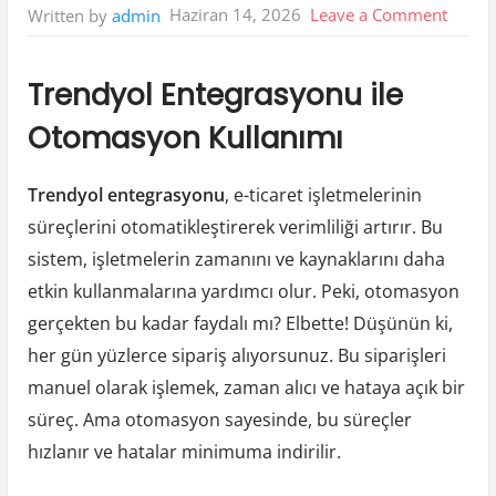
on
Haziran 14, 2026
Leave a Comment
Written by
admin
Trend
Enteg
Trendyol Entegrasyonu ile
İle
Otomasyon Kullanımı
Otoma
Kullan
Trendyol entegrasyonu
, e-ticaret işletmelerinin
süreçlerini otomatikleştirerek verimliliği artırır. Bu
sistem, işletmelerin zamanını ve kaynaklarını daha
etkin kullanmalarına yardımcı olur. Peki, otomasyon
gerçekten bu kadar faydalı mı? Elbette! Düşünün ki,
her gün yüzlerce sipariş alıyorsunuz. Bu siparişleri
manuel olarak işlemek, zaman alıcı ve hataya açık bir
süreç. Ama otomasyon sayesinde, bu süreçler
hızlanır ve hatalar minimuma indirilir.