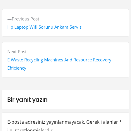
Y
P
Previous Post
a
r
Hp Laptop Wifi Sorunu Ankara Servis
z
e
v
ı
i
N
Next Post
g
o
e
E Waste Recycling Machines And Resource Recovery
e
u
x
Efficiency
s
t
z
p
p
i
o
o
Bir yanıt yazın
n
s
s
t
t
m
:
:
e
E-posta adresiniz yayınlanmayacak.
Gerekli alanlar
*
ile işaretlenmişlerdir