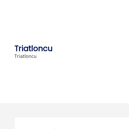
Skip
to
content
Triatloncu
Triatloncu