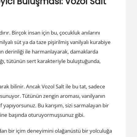
ici Buluşması: Vozol Salt
ndırır. Birçok insan için bu, çocukluk anılarını
ilyalı süt ya da taze pişirilmiş vanilyalı kurabiye
nün derinliği ile harmanlayarak, damaklarda
ığı, tütünün sert karakteriyle buluştuğunda,
arak bilinir. Ancak Vozol Salt ile bu tat, sadece
 sunuyor. Tütünün zengin aroması, vanilyanın
eşif yapıyorsunuz. Bu karışım, sizi sarmalayan bir
şömine başında oturuyormuşsunuz gibi.
radan bir içim deneyimini olağanüstü bir yolculuğa