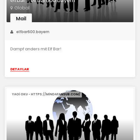
elfbar - elfbar600.bayern
Global
Mail
elfbar600.bayern
Dampf anders mit Elf Bar!
DETAYLAR
YAOI OKU - HTTPS://MINDAFANSUB.COM/