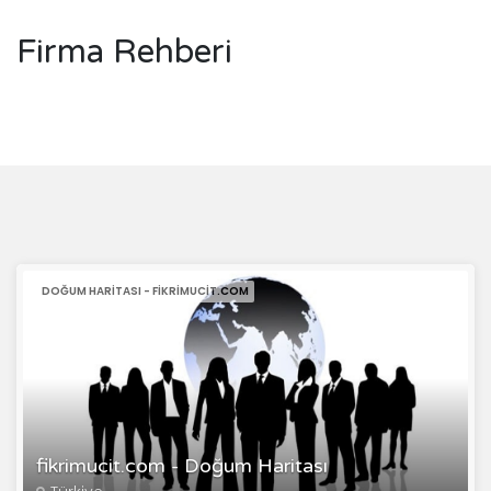
Firma Rehberi
DOĞUM HARITASI - FIKRIMUCIT.COM
fikrimucit.com - Doğum Haritası