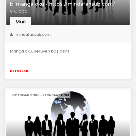
bl manga oku - https://mindafansub.com/
Global
Mail
mindafansub.com
Manga oku, serüven başlasın!
DETAYLAR
JEOTERMAL BORU - ZTFINSAAT.COM