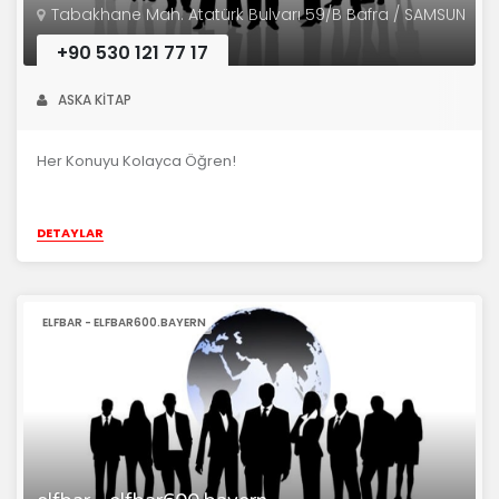
Tabakhane Mah. Atatürk Bulvarı 59/B Bafra / SAMSUN
+90 530 121 77 17
ASKA KİTAP
Her Konuyu Kolayca Öğren!
DETAYLAR
ELFBAR - ELFBAR600.BAYERN