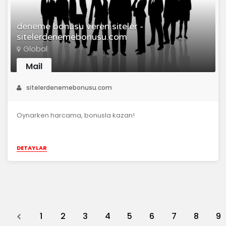
deneme bonusu veren siteler -
sitelerdenemebonusu.com
Global
Mail
sitelerdenemebonusu.com
Oynarken harcama, bonusla kazan!
DETAYLAR
Previous
1
2
3
4
5
6
7
8
9