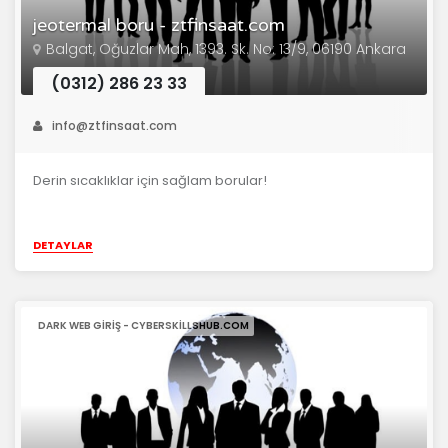
jeotermal boru - ztfinsaat.com
Balgat, Oğuzlar Mah, 1393. Sk. No: 13/9, 06190 Ankara
(0312) 286 23 33
info@ztfinsaat.com
Derin sıcaklıklar için sağlam borular!
DETAYLAR
DARK WEB GIRIŞ - CYBERSKILLSHUB.COM