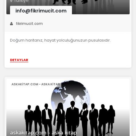
Türkiye
info@fikrimucit.com
fikrimucit.com
Doğum haritanız, hayat yolculuğunuzun pusulasıdır.
DETAYLAR
ASKAKITAP.COM - ASKA KITAP
askakitap.com - aska kitap