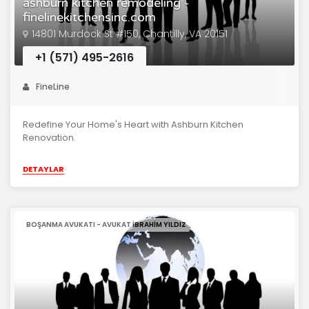
ashburn kitchen remodeling -
finelinekitchensinc.com
14801 Murdock St #150, Chantilly, VA 20151
+1 (571) 495-2616
FineLine
Redefine Your Home's Heart with Ashburn Kitchen
Renovation.
DETAYLAR
BOŞANMA AVUKATI - AVUKAT İBRAHIM YILDIZ