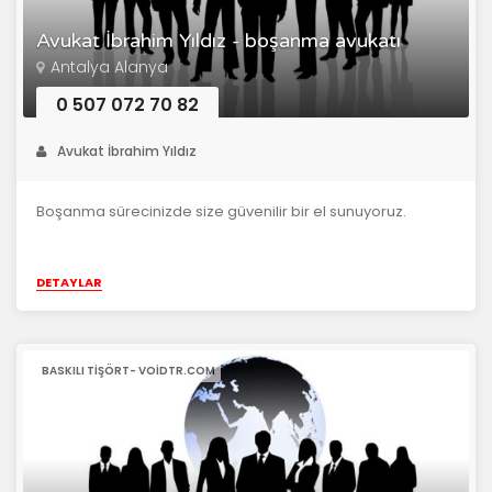
Avukat İbrahim Yıldız - boşanma avukatı
Antalya Alanya
0 507 072 70 82
Avukat İbrahim Yıldız
Boşanma sürecinizde size güvenilir bir el sunuyoruz.
DETAYLAR
BASKILI TIŞÖRT- VOIDTR.COM