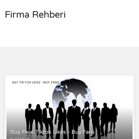
Firma Rehberi
GET TIKTOK LIKES - BUY.FANS
Buy Real Tiktok Likes - Buy.Fans