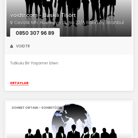
voidtr.com - Baskılı Tişört
Cevizlik Mh. Hüsreviye Sk. No:22/A Bakırköy, İstanbul
0850 307 96 89
VOIDTR
Tutkulu Bir Yaşamın İzleri.
DETAYLAR
SOHBET ORTAMI - SOHBETÖZEL