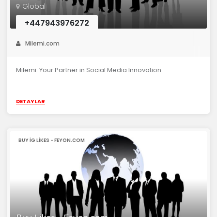
Global
+447943976272
Milemi.com
Milemi: Your Partner in Social Media Innovation
DETAYLAR
BUY IG LIKES - FEYON.COM