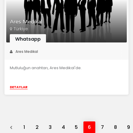
Ares Medikal
Türkiye
Whatsapp
Ares Medikal
Mutluluğun anahtarı, Ares Medikal'de.
DETAYLAR
Previous
1
2
3
4
5
6
7
8
9