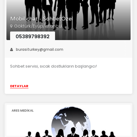
Mobil chat - SohbetÖzel
Göktürk/Eyüp/İstanbul
05389798392
burasiturkey@gmail.com
Sohbet servisi, sıcak dostlukların başlangıcı!
DETAYLAR
ARES MEDIKAL