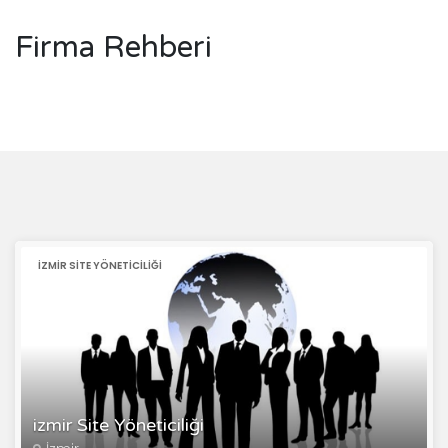
Firma Rehberi
IZMIR SITE YÖNETICILIĞI
izmir Site Yöneticiliği