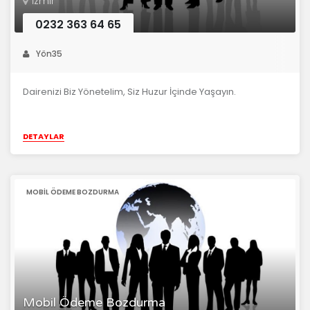
İzmir
0232 363 64 65
Yön35
Dairenizi Biz Yönetelim, Siz Huzur İçinde Yaşayın.
DETAYLAR
MOBIL ÖDEME BOZDURMA
Mobil Ödeme Bozdurma