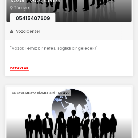
Vozol - VozolCenter
Türkiye
05415407609
VozolCenter
"Vozol: Temiz bir nefes, sağlıklı bir gelecek!"
DETAYLAR
SOSYAL MEDYA HIZMETLERI - CROVU