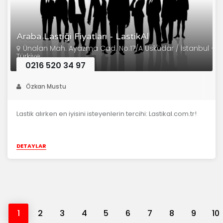
Araba Lastiği Fiyatları - LastikAl
Ünalan Mah. Ayazma Cad. No:17/A Üsküdar / İstanbul –
Türkiye
0216 520 34 97
Özkan Mustu
Lastik alırken en iyisini isteyenlerin tercihi: Lastikal.com.tr!
DETAYLAR
1
2
3
4
5
6
7
8
9
10